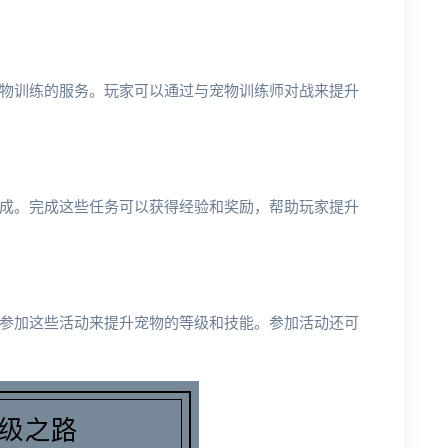
物训练的服务。玩家可以通过与宠物训练师对战来提升
成。完成这些任务可以获得经验和奖励，帮助玩家提升
参加这些活动来提升宠物的等级和技能。参加活动还可