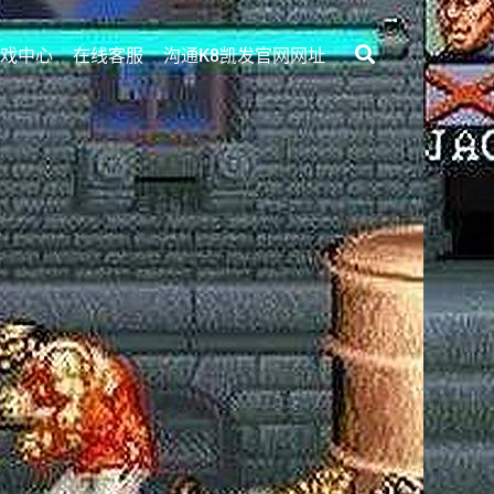
戏中心
在线客服
沟通K8凯发官网网址