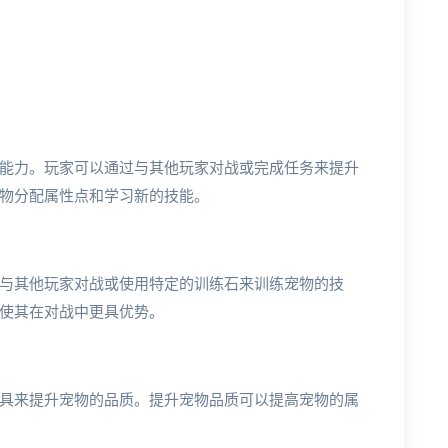
能力。玩家可以通过与其他玩家对战或完成任务来提升
物分配属性点和学习新的技能。
与其他玩家对战或使用特定的训练石来训练宠物的技
使其在对战中更具优势。
具来提升宠物的品质。提升宠物品质可以提高宠物的属