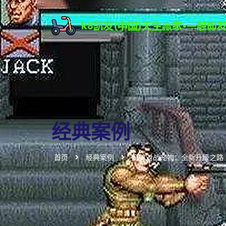
经典案例
首页
经典案例
魔兽对战宠物：全新升级之路