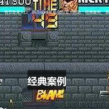
首页登录入口
网页版K8凯发·国际官方网站
经典案例
游