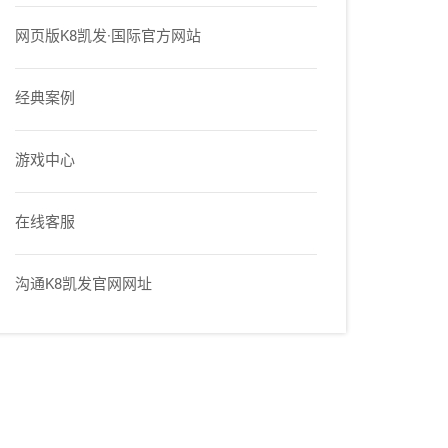
网页版K8凯发·国际官方网站
经典案例
游戏中心
在线客服
沟通K8凯发官网网址