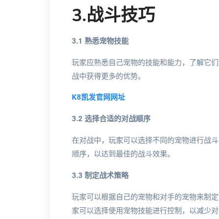
3.战斗技巧
3.1 熟悉宠物技能
玩家应熟悉自己宠物的技能和能力，了解它们
战中获得更多的优势。
K8凯发官网网址
3.2 选择合适的对战顺序
在对战中，玩家可以选择不同的宠物进行战斗
顺序，以达到最佳的战斗效果。
3.3 制定战术策略
玩家可以根据自己的宠物和对手的宠物来制定
家可以选择使用宠物技能进行控制，以减少对