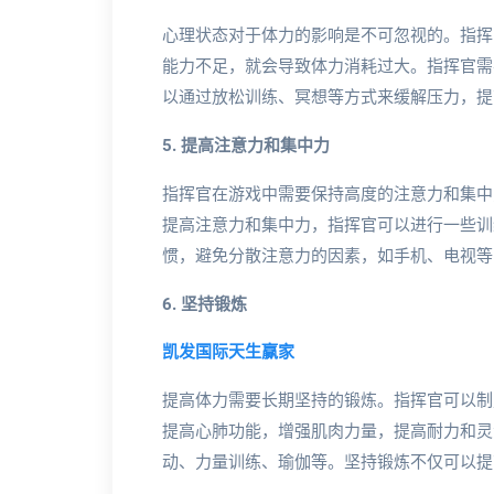
心理状态对于体力的影响是不可忽视的。指挥
能力不足，就会导致体力消耗过大。指挥官需
以通过放松训练、冥想等方式来缓解压力，提
5. 提高注意力和集中力
指挥官在游戏中需要保持高度的注意力和集中
提高注意力和集中力，指挥官可以进行一些训
惯，避免分散注意力的因素，如手机、电视等
6. 坚持锻炼
凯发国际天生赢家
提高体力需要长期坚持的锻炼。指挥官可以制
提高心肺功能，增强肌肉力量，提高耐力和灵
动、力量训练、瑜伽等。坚持锻炼不仅可以提