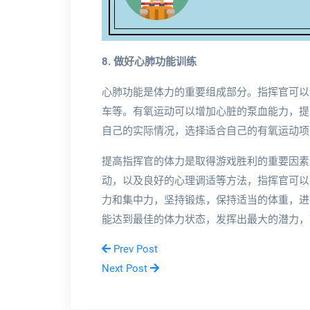
8. 做好心肺功能训练
心肺功能是体力的重要组成部分。指挥官可以
车等。有氧运动可以增加心脏的泵血能力，提
自己的实际情况，选择适合自己的有氧运动项
提高指挥官的体力是取得游戏胜利的重要因素
动，以及良好的心理调适等方法，指挥官可以
力和集中力，坚持锻炼，保持适当的体重，进
能达到最佳的体力状态，发挥出最大的潜力，
Prev Post
Next Post