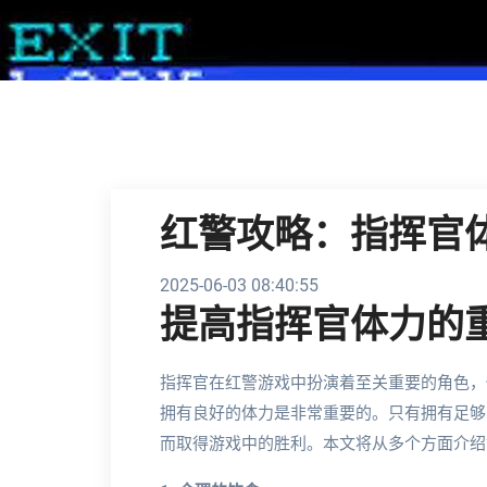
红警攻略：指挥官
2025-06-03 08:40:55
提高指挥官体力的
指挥官在红警游戏中扮演着至关重要的角色，
拥有良好的体力是非常重要的。只有拥有足够
而取得游戏中的胜利。本文将从多个方面介绍