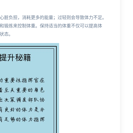
心脏负担，消耗更多的能量；过轻则会导致体力不足。
和锻炼来控制体重。保持适当的体重不仅可以提高体
状态。