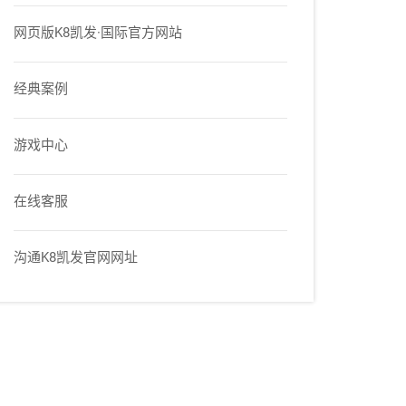
网页版K8凯发·国际官方网站
经典案例
游戏中心
在线客服
沟通K8凯发官网网址